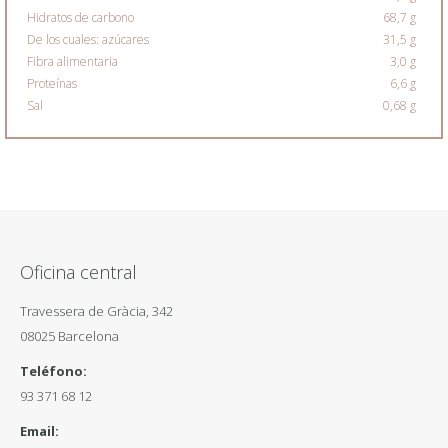
Hidratos de carbono
68,7 g
De los cuales: azúcares
31,5 g
Fibra alimentaria
3,0 g
Proteínas
6,6 g
Sal
0,68 g
Oficina central
Travessera de Gràcia, 342
08025 Barcelona
Teléfono:
93 371 68 12
Email: