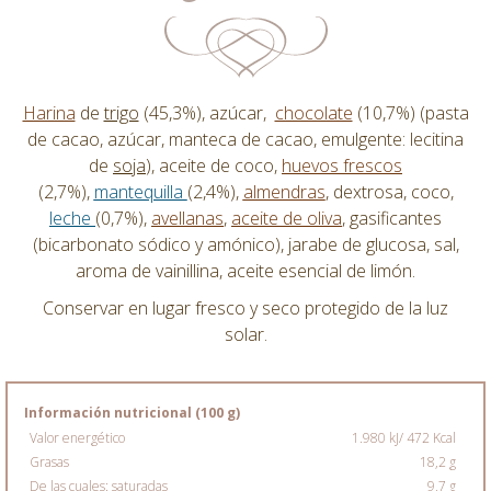
Harina
de
trigo
(45,3%), azúcar,
chocolate
(10,7%) (pasta
de cacao, azúcar, manteca de cacao, emulgente: lecitina
de
soja
), aceite de coco,
huevos
frescos
(2,7%),
mantequilla
(2,4%),
almendras
, dextrosa, coco,
leche
(0,7%),
avellanas
,
aceite de oliva
, gasificantes
(bicarbonato sódico y amónico), jarabe de glucosa, sal,
aroma de vainillina, aceite esencial de limón.
Conservar en lugar fresco y seco protegido de la luz
solar.
Información nutricional (100 g)
Valor energético
1.980 kJ/ 472 Kcal
Grasas
18,2 g
De las cuales: saturadas
9,7 g