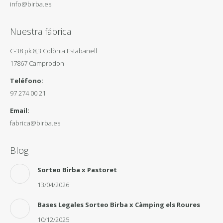
info@birba.es
Nuestra fábrica
C-38 pk 8,3 Colònia Estabanell
17867 Camprodon
Teléfono:
97 274 00 21
Email:
fabrica@birba.es
Blog
Sorteo Birba x Pastoret
13/04/2026
Bases Legales Sorteo Birba x Càmping els Roures
10/12/2025